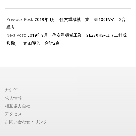
ミ
テ
2019-
Previous Post:
2019年4月 住友重機械工業 SE100EV-A 2台
06-
導入
12
ク
Next Post:
2019年8月 住友重機械工業 SE230HS-CI（二材成
形機） 追加導入 合計2台
ニ
カ
【公
方針等
求人情報
式
相互協力会社
アクセス
サ
お問い合わせ・リンク