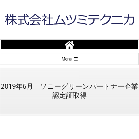
Skip
to
content
株
式
Primary
Menu
会
Navigation
Menu
社
2019年6月 ソニーグリーンパートナー企業
認定証取得
ム
ツ