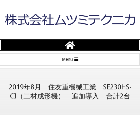
Skip
to
content
株
式
Primary
Menu
会
Navigation
Menu
社
2019年8月 住友重機械工業 SE230HS-
CI（二材成形機） 追加導入 合計2台
ム
ツ