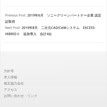
ミ
テ
2019-
Previous Post:
2019年6月 ソニーグリーンパートナー企業 認定
08-
証取得
21
ク
Next Post:
2019年8月 二次元CAD/CAMシステム EXCESS-
HIBRIDⅡ 追加導入 合計4台
ニ
カ
【公
方針等
求人情報
式
相互協力会社
アクセス
サ
お問い合わせ・リンク