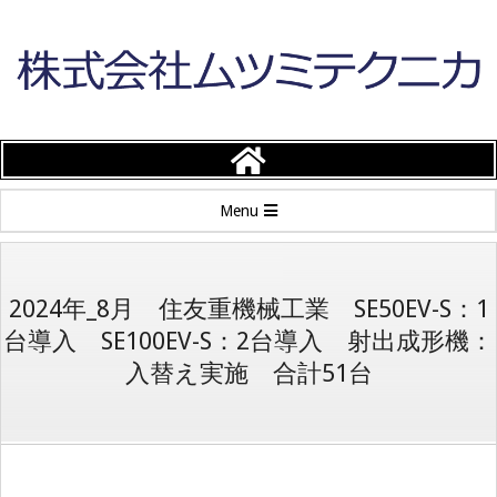
Skip
to
content
株
式
Primary
Menu
会
Navigation
Menu
社
2024年_8月 住友重機械工業 SE50EV-S：1
台導入 SE100EV-S：2台導入 射出成形機：
ム
入替え実施 合計51台
ツ