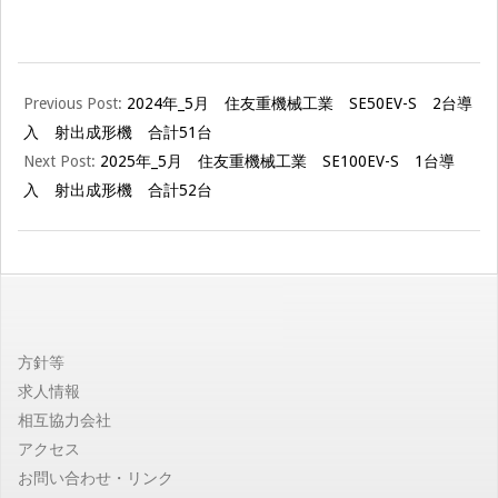
ミ
テ
2024-
Previous Post:
2024年_5月 住友重機械工業 SE50EV-S 2台導
08-
ク
入 射出成形機 合計51台
20
Next Post:
2025年_5月 住友重機械工業 SE100EV-S 1台導
ニ
入 射出成形機 合計52台
カ
【公
方針等
式
求人情報
相互協力会社
サ
アクセス
お問い合わせ・リンク