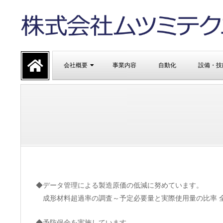
Skip
to
content
株
Primary
式
会社概要
事業内容
自動化
設備・技
Navigation
Menu
会
社
ム
ツ
◆データ管理による製造原価の低減に努めています。
成形材料超過率の調査～予定必要量と実際使用量の比率 全
◆予防保全を実施しています。