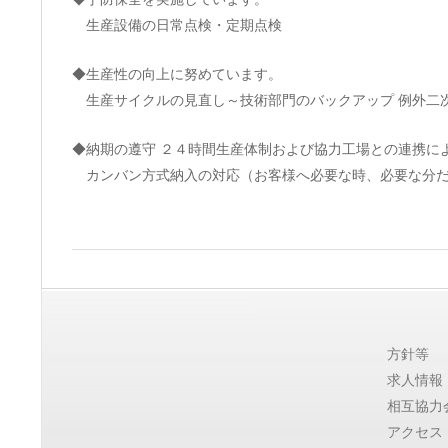
ミ
生産設備の日常点検・定期点検
テ
◆生産性の向上に努めています。
ク
生産サイクルの見直し～技術部門のバックアップ 例外二
ニ
◆納期の遵守 ２４時間生産体制および協力工場との連携に
カンバン方式納入の対応（お客様へ必要な時、必要な分だ
カ
2017-
【公
04-
26
式
方針等
求人情報
サ
相互協力
アクセス