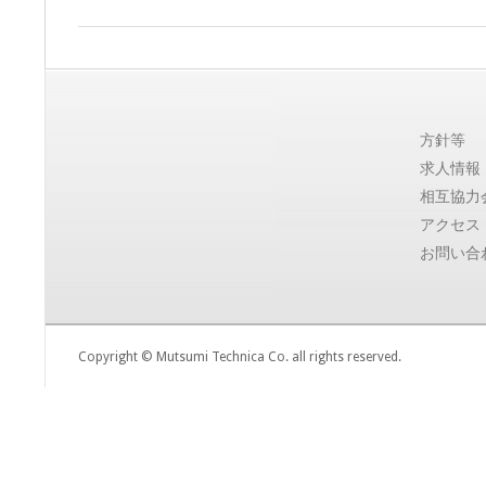
ミ
テ
2017-
04-
ク
26
方針等
ニ
求人情報
相互協力
カ
アクセス
お問い合
【公
式
Copyright © Mutsumi Technica Co. all rights reserved.
サ