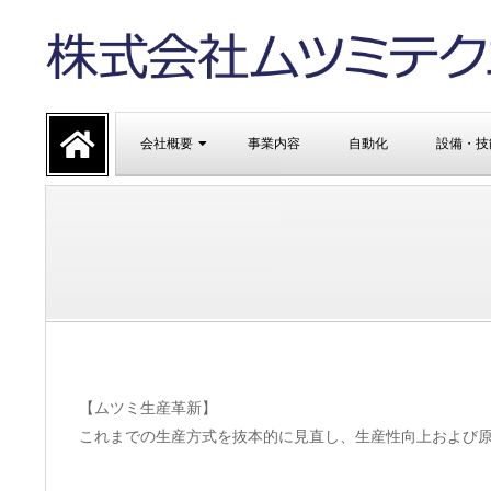
Skip
to
content
株
Primary
式
会社概要
事業内容
自動化
設備・技
Navigation
Menu
会
社
ム
ツ
【ムツミ生産革新】
これまでの生産方式を抜本的に見直し、生産性向上および